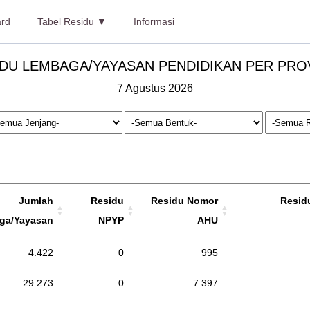
rd
Tabel Residu ▼
Informasi
DU LEMBAGA/YAYASAN PENDIDIKAN PER PRO
7 Agustus 2026
Jumlah
Residu
Residu Nomor
Resid
ga/Yayasan
NPYP
AHU
4.422
0
995
29.273
0
7.397