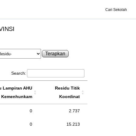
Cari Sekolah
VINSI
Terapkan
Search:
u Lampiran AHU
Residu Titik
Kemenhunkam
Koordinat
0
2.737
0
15.213