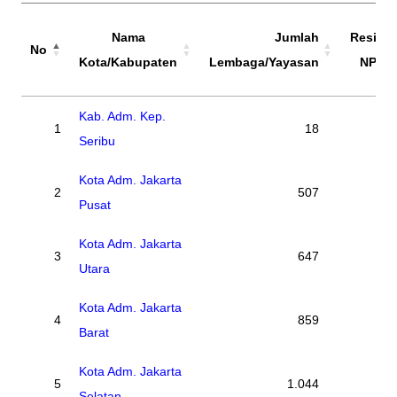
Nama
Jumlah
Residu
No
Kota/Kabupaten
Lembaga/Yayasan
NPYP
No
Nama
Jumlah
Residu
Kab. Adm. Kep.
1
18
0
Kota/Kabupaten
Lembaga/Yayasan
NPYP
Seribu
Kota Adm. Jakarta
2
507
0
Pusat
Kota Adm. Jakarta
3
647
0
Utara
Kota Adm. Jakarta
4
859
0
Barat
Kota Adm. Jakarta
5
1.044
0
Selatan