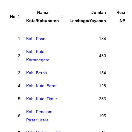
Nama
Jumlah
Residu
No
Kota/Kabupaten
Lembaga/Yayasan
NPYP
No
Nama
Jumlah
Residu
1
Kab. Paser
184
0
Kota/Kabupaten
Lembaga/Yayasan
NPYP
Kab. Kutai
2
430
0
Kartanegara
3
Kab. Berau
154
0
4
Kab. Kutai Barat
128
0
5
Kab. Kutai Timur
283
0
Kab. Penajam
6
105
0
Paser Utara