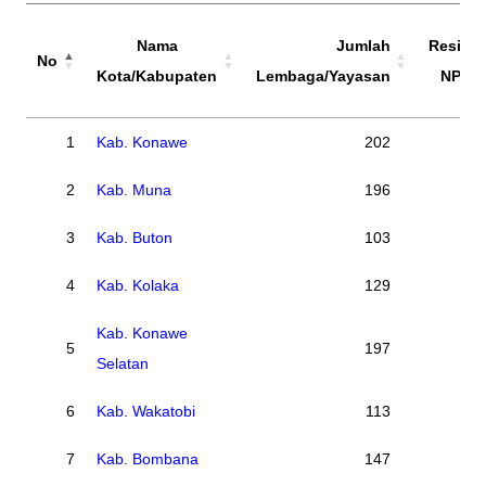
Nama
Jumlah
Residu
No
Kota/Kabupaten
Lembaga/Yayasan
NPYP
No
Nama
Jumlah
Residu
1
Kab. Konawe
202
0
Kota/Kabupaten
Lembaga/Yayasan
NPYP
2
Kab. Muna
196
0
3
Kab. Buton
103
0
4
Kab. Kolaka
129
0
Kab. Konawe
5
197
0
Selatan
6
Kab. Wakatobi
113
0
7
Kab. Bombana
147
0