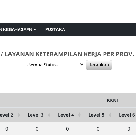
AN KEBAHASAAN
PUSTAKA
 LAYANAN KETERAMPILAN KERJA PER PROV.
Terapkan
KKNI
evel 2
Level 3
Level 4
Level 5
Level 6
0
0
0
0
0