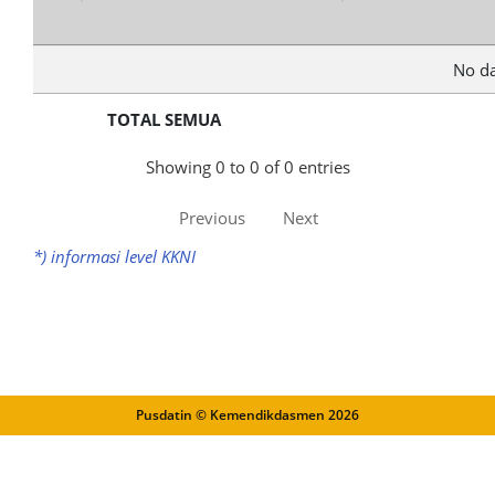
No da
TOTAL SEMUA
Showing 0 to 0 of 0 entries
Previous
Next
*) informasi level KKNI
Pusdatin © Kemendikdasmen
2026