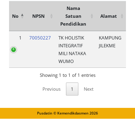
Nama
No
NPSN
Satuan
Alamat
Pendidikan
1
70050227
TK HOLISTIK
KAMPUNG
INTEGRATIF
JILEKME
MILI NATAKA
WUMO
Showing 1 to 1 of 1 entries
Previous
1
Next
Pusdatin © Kemendikdasmen
2026