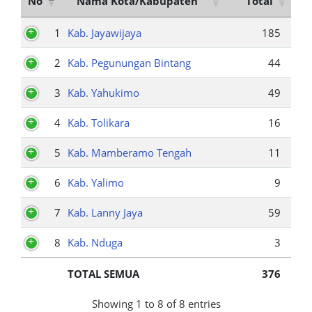
No
Nama Kota/Kabupaten
Total
1
Kab. Jayawijaya
185
2
Kab. Pegunungan Bintang
44
3
Kab. Yahukimo
49
4
Kab. Tolikara
16
5
Kab. Mamberamo Tengah
11
6
Kab. Yalimo
9
7
Kab. Lanny Jaya
59
8
Kab. Nduga
3
TOTAL SEMUA
376
Showing 1 to 8 of 8 entries