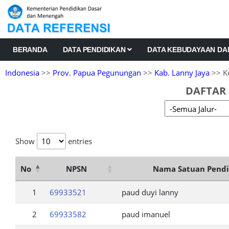
BERANDA
DATA PENDIDIKAN
DATA KEBUDAYAAN D
Indonesia
>>
Prov. Papua Pegunungan
>>
Kab. Lanny Jaya
>> K
DAFTAR 
Show
entries
No
NPSN
Nama Satuan Pendi
1
69933521
paud duyi lanny
2
69933582
paud imanuel