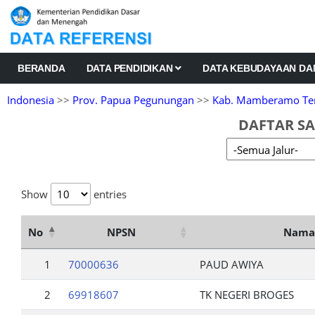
BERANDA
DATA PENDIDIKAN
DATA KEBUDAYAAN D
Indonesia
>>
Prov. Papua Pegunungan
>>
Kab. Mamberamo Te
DAFTAR SA
Show
entries
No
NPSN
Nama 
1
70000636
PAUD AWIYA
2
69918607
TK NEGERI BROGES