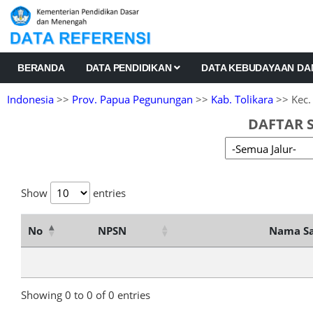
BERANDA
DATA PENDIDIKAN
DATA KEBUDAYAAN D
Indonesia
>>
Prov. Papua Pegunungan
>>
Kab. Tolikara
>> Kec.
DAFTAR 
Show
entries
No
NPSN
Nama Sa
Showing 0 to 0 of 0 entries