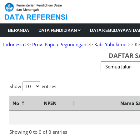
BERANDA
DATA PENDIDIKAN
DATA KEBUDAYAAN D
Indonesia
>>
Prov. Papua Pegunungan
>>
Kab. Yahukimo
>> Ke
DAFTAR S
Show
entries
No
NPSN
Nama Sa
Showing 0 to 0 of 0 entries