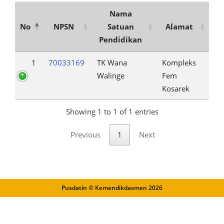
Nama
No
NPSN
Satuan
Alamat
Pendidikan
1
70033169
TK Wana
Kompleks
Walinge
Fem
Kosarek
Showing 1 to 1 of 1 entries
Previous
1
Next
Pusdatin © Kemendikdasmen
2026