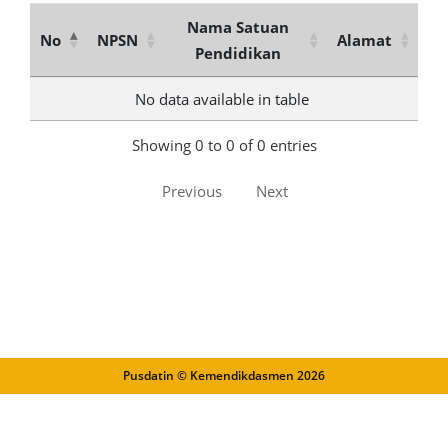
Nama Satuan
No
NPSN
Alamat
Pendidikan
No data available in table
Showing 0 to 0 of 0 entries
Previous
Next
Pusdatin © Kemendikdasmen
2026