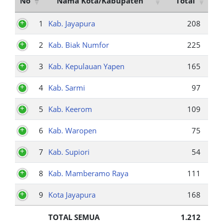
No
Nama Kota/Kabupaten
Total
1
Kab. Jayapura
208
2
Kab. Biak Numfor
225
3
Kab. Kepulauan Yapen
165
4
Kab. Sarmi
97
5
Kab. Keerom
109
6
Kab. Waropen
75
7
Kab. Supiori
54
8
Kab. Mamberamo Raya
111
9
Kota Jayapura
168
TOTAL SEMUA
1.212