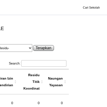
Cari Sekolah
LE
Terapkan
Search:
Residu
ran Izin
Naungan
Titik
endirian
Yayasan
Koordinat
0
0
0