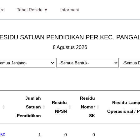
rd
Tabel Residu ▼
Informasi
ESIDU SATUAN PENDIDIKAN PER KEC. PANGA
8 Agustus 2026
Jumlah
Residu
Residu
Residu Lampi
Satuan
Nomor
NPSN
Operasional / P
Pendidikan
SK
150
1
0
0