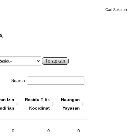
Cari Sekolah
A
Terapkan
Search:
an Izin
Residu Titik
Naungan
ndirian
Koordinat
Yayasan
0
0
0