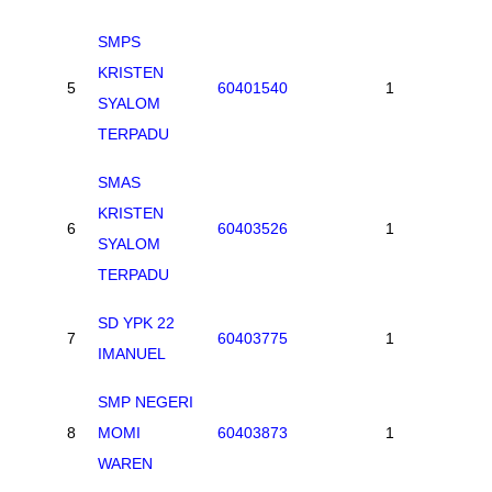
SMPS
KRISTEN
5
60401540
1
0
SYALOM
TERPADU
SMAS
KRISTEN
6
60403526
1
0
SYALOM
TERPADU
SD YPK 22
7
60403775
1
0
IMANUEL
SMP NEGERI
8
MOMI
60403873
1
0
WAREN