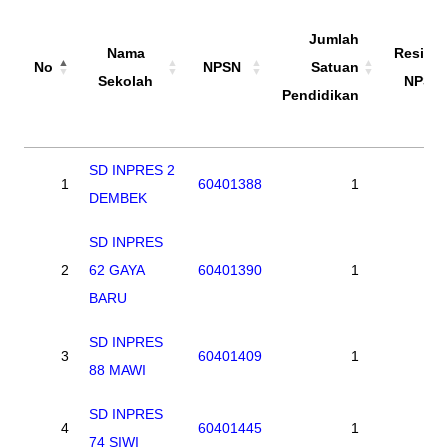
Jumlah
Nama
Residu
No
NPSN
Satuan
Sekolah
NPSN
Pendidikan
No
Nama
NPSN
Jumlah
Residu
SD INPRES 2
1
60401388
1
0
Sekolah
Satuan
NPSN
DEMBEK
Pendidikan
SD INPRES
2
62 GAYA
60401390
1
0
BARU
SD INPRES
3
60401409
1
0
88 MAWI
SD INPRES
4
60401445
1
0
74 SIWI