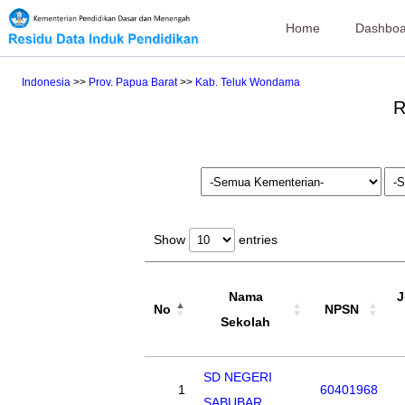
Home
Dashboa
Indonesia
>>
Prov. Papua Barat
>>
Kab. Teluk Wondama
R
Show
entries
Nama
J
No
NPSN
Sekolah
SD NEGERI
1
60401968
SABUBAR