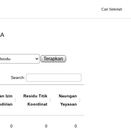
Cari Sekolah
SA
Terapkan
Search:
n Izin
Residu Titik
Naungan
ndirian
Koordinat
Yayasan
0
0
0