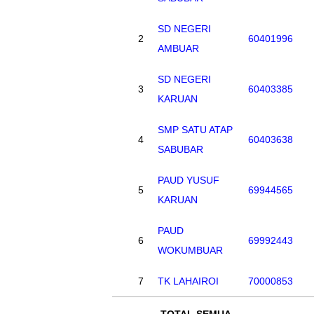
SD NEGERI
2
60401996
AMBUAR
SD NEGERI
3
60403385
KARUAN
SMP SATU ATAP
4
60403638
SABUBAR
PAUD YUSUF
5
69944565
KARUAN
PAUD
6
69992443
WOKUMBUAR
7
TK LAHAIROI
70000853