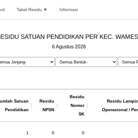
rd
Tabel Residu ▼
Informasi
ESIDU SATUAN PENDIDIKAN PER KEC. WAME
6 Agustus 2026
Residu
umlah Satuan
Residu
Residu Lampira
Nomor
Pendidikan
NPSN
Operasional / Pe
SK
1
0
0