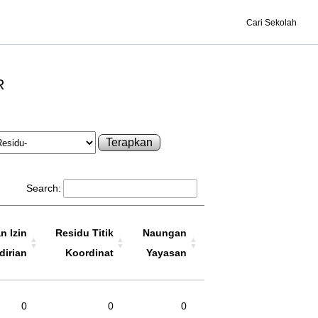
Cari Sekolah
R
Terapkan
Search:
n Izin
Residu Titik
Naungan
dirian
Koordinat
Yayasan
0
0
0