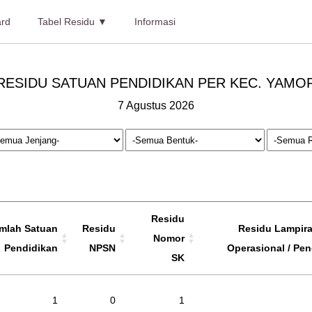
rd
Tabel Residu ▼
Informasi
RESIDU SATUAN PENDIDIKAN PER KEC. YAMO
7 Agustus 2026
Residu
mlah Satuan
Residu
Residu Lampira
Nomor
Pendidikan
NPSN
Operasional / Pen
SK
1
0
1