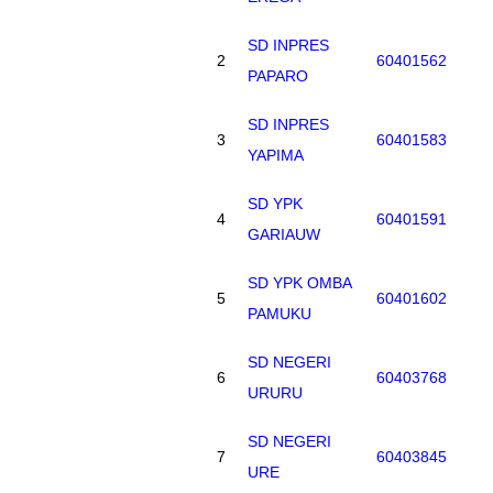
SD INPRES
2
60401562
PAPARO
SD INPRES
3
60401583
YAPIMA
SD YPK
4
60401591
GARIAUW
SD YPK OMBA
5
60401602
PAMUKU
SD NEGERI
6
60403768
URURU
SD NEGERI
7
60403845
URE