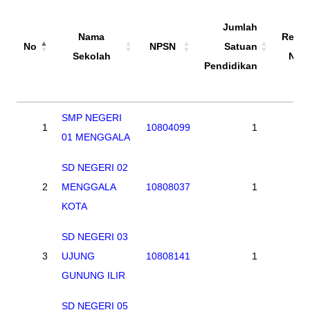
Jumlah
Nama
Resid
No
NPSN
Satuan
Sekolah
NPS
Pendidikan
No
Nama
NPSN
Jumlah
Resid
SMP NEGERI
1
10804099
1
Sekolah
Satuan
NPS
01 MENGGALA
Pendidikan
SD NEGERI 02
2
MENGGALA
10808037
1
KOTA
SD NEGERI 03
3
UJUNG
10808141
1
GUNUNG ILIR
SD NEGERI 05