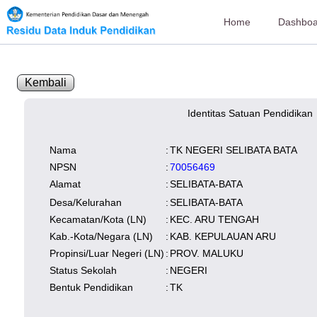
Home
Dashboa
Kembali
Identitas Satuan Pendidikan
SK Operasional
tersedia
Lampiran
tersedia
NISN
Kependudukan
Wilayah
Nama
:
TK NEGERI SELIBATA BATA
NUPTK
Kependudukan
NPSN
:
70056469
Alamat
:
SELIBATA-BATA
Desa/Kelurahan
:
SELIBATA-BATA
Kecamatan/Kota (LN)
:
KEC. ARU TENGAH
Kab.-Kota/Negara (LN)
:
KAB. KEPULAUAN ARU
Propinsi/Luar Negeri (LN)
:
PROV. MALUKU
Status Sekolah
:
NEGERI
Bentuk Pendidikan
:
TK