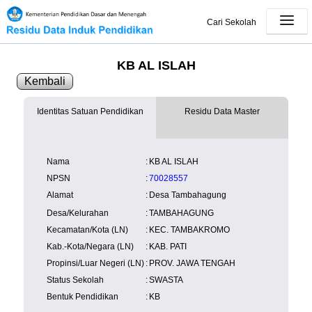
Cari Sekolah
KB AL ISLAH
Kembali
Identitas Satuan Pendidikan
Residu Data Master
SK Operasional
tersedia
Lampiran
tersedia
NISN
Kependudukan
Wilayah
NUPTK
Nama
:
KB AL ISLAH
Kependudukan
NPSN
:
70028557
Alamat
:
Desa Tambahagung
Desa/Kelurahan
:
TAMBAHAGUNG
Kecamatan/Kota (LN)
:
KEC. TAMBAKROMO
Kab.-Kota/Negara (LN)
:
KAB. PATI
Propinsi/Luar Negeri (LN)
:
PROV. JAWA TENGAH
Status Sekolah
:
SWASTA
Bentuk Pendidikan
:
KB