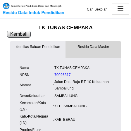
Cari Sekolah
TK TUNAS CEMPAKA
Kembali
Identitas Satuan Pendidikan
Residu Data Master
SK Operasional
tersedia
Lampiran
tersedia
NISN
Kependudukan
Wilayah
NUPTK
Nama
:
TK TUNAS CEMPAKA
Kependudukan
NPSN
:
70026317
Jalan Datu Raja RT. 10 Kelurahan
Alamat
:
Sambaliung
Desa/Kelurahan
:
SAMBALIUNG
Kecamatan/Kota
:
KEC. SAMBALIUNG
(LN)
Kab.-Kota/Negara
:
KAB. BERAU
(LN)
Propinsi/Luar