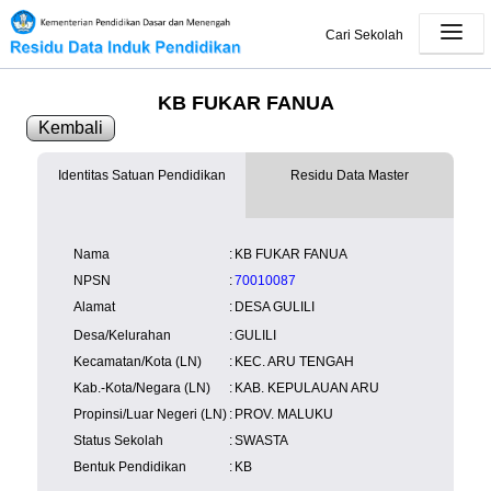
Cari Sekolah
KB FUKAR FANUA
Kembali
Identitas Satuan Pendidikan
Residu Data Master
SK Operasional
tersedia
Lampiran
tersedia
NISN
Kependudukan
Wilayah
NUPTK
Nama
:
KB FUKAR FANUA
Kependudukan
NPSN
:
70010087
Alamat
:
DESA GULILI
Desa/Kelurahan
:
GULILI
Kecamatan/Kota (LN)
:
KEC. ARU TENGAH
Kab.-Kota/Negara (LN)
:
KAB. KEPULAUAN ARU
Propinsi/Luar Negeri (LN)
:
PROV. MALUKU
Status Sekolah
:
SWASTA
Bentuk Pendidikan
:
KB