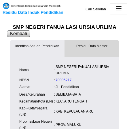
Cari Sekolah
SMP NEGERI FANUA LASI URSIA URLIMA
Kembali
Identitas Satuan Pendidikan
Residu Data Master
SK Operasional
tersedia
Lampiran
tersedia
NISN
Kependudukan
Wilayah
NUPTK
SMP NEGERI FANUA LASI URSIA
Kependudukan
Nama
:
URLIMA
NPSN
:
70005217
Alamat
:
JL. Pendidikan
Desa/Kelurahan
:
SELIBATA-BATA
Kecamatan/Kota (LN)
:
KEC. ARU TENGAH
Kab.-Kota/Negara
:
KAB. KEPULAUAN ARU
(LN)
Propinsi/Luar Negeri
:
PROV. MALUKU
(LN)