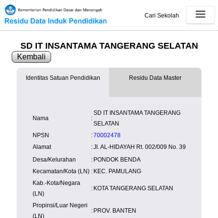
Cari Sekolah
SD IT INSANTAMA TANGERANG SELATAN
Kembali
Identitas Satuan Pendidikan
Residu Data Master
SK Operasional
tersedia
Lampiran
tersedia
NISN
Kependudukan
Wilayah
NUPTK
SD IT INSANTAMA TANGERANG
Kependudukan
Nama
:
SELATAN
NPSN
:
70002478
Alamat
:
Jl. AL-HIDAYAH Rt. 002/009 No. 39
Desa/Kelurahan
:
PONDOK BENDA
Kecamatan/Kota (LN)
:
KEC. PAMULANG
Kab.-Kota/Negara
:
KOTA TANGERANG SELATAN
(LN)
Propinsi/Luar Negeri
:
PROV. BANTEN
(LN)