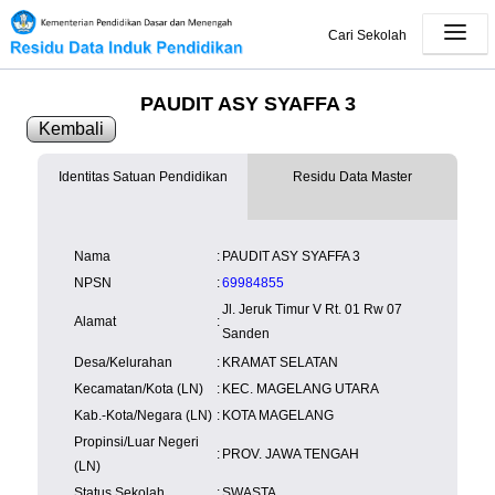
Cari Sekolah
PAUDIT ASY SYAFFA 3
Kembali
Identitas Satuan Pendidikan
Residu Data Master
SK Operasional
tersedia
Lampiran
tersedia
NISN
Kependudukan
Wilayah
NUPTK
11
Nama
:
PAUDIT ASY SYAFFA 3
Kependudukan
NPSN
:
69984855
Jl. Jeruk Timur V Rt. 01 Rw 07
Alamat
:
Sanden
Desa/Kelurahan
:
KRAMAT SELATAN
Kecamatan/Kota (LN)
:
KEC. MAGELANG UTARA
Kab.-Kota/Negara (LN)
:
KOTA MAGELANG
Propinsi/Luar Negeri
:
PROV. JAWA TENGAH
(LN)
Status Sekolah
:
SWASTA