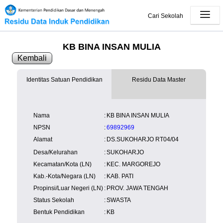
Cari Sekolah
KB BINA INSAN MULIA
Kembali
Identitas Satuan Pendidikan
Residu Data Master
SK Operasional
tersedia
Lampiran
tersedia
NISN
Kependudukan
Wilayah
NUPTK
Nama
:
KB BINA INSAN MULIA
Kependudukan
NPSN
:
69892969
Alamat
:
DS.SUKOHARJO RT04/04
Desa/Kelurahan
:
SUKOHARJO
Kecamatan/Kota (LN)
:
KEC. MARGOREJO
Kab.-Kota/Negara (LN)
:
KAB. PATI
Propinsi/Luar Negeri (LN)
:
PROV. JAWA TENGAH
Status Sekolah
:
SWASTA
Bentuk Pendidikan
:
KB