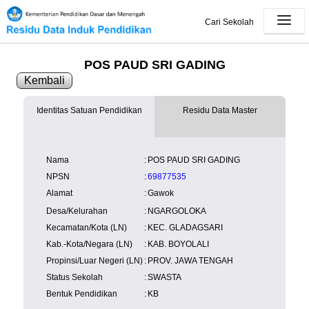
Cari Sekolah
POS PAUD SRI GADING
Kembali
Identitas Satuan Pendidikan
Residu Data Master
SK Operasional
tersedia
Lampiran
tersedia
NISN
Kependudukan
Wilayah
NUPTK
Nama
:
POS PAUD SRI GADING
Kependudukan
NPSN
:
69877535
Alamat
:
Gawok
Desa/Kelurahan
:
NGARGOLOKA
Kecamatan/Kota (LN)
:
KEC. GLADAGSARI
Kab.-Kota/Negara (LN)
:
KAB. BOYOLALI
Propinsi/Luar Negeri (LN)
:
PROV. JAWA TENGAH
Status Sekolah
:
SWASTA
Bentuk Pendidikan
:
KB