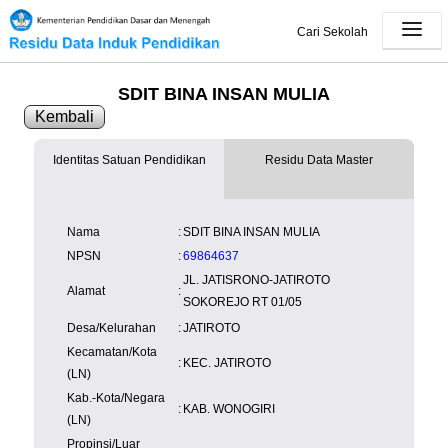
Cari Sekolah
SDIT BINA INSAN MULIA
Kembali
Identitas Satuan Pendidikan
Residu Data Master
SK Operasional
tersedia
Lampiran
tersedia
NISN
Kependudukan
Wilayah
NUPTK
Nama
:
SDIT BINA INSAN MULIA
Kependudukan
NPSN
:
69864637
JL. JATISRONO-JATIROTO
Alamat
:
SOKOREJO RT 01/05
Desa/Kelurahan
:
JATIROTO
Kecamatan/Kota
:
KEC. JATIROTO
(LN)
Kab.-Kota/Negara
:
KAB. WONOGIRI
(LN)
Propinsi/Luar