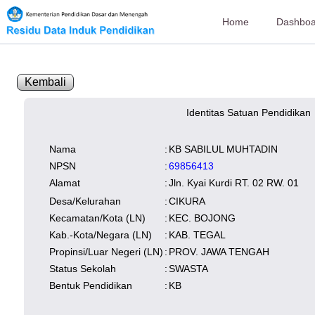
Home
Dashboa
Kembali
Identitas Satuan Pendidikan
SK Operasional
tersedia
Lampiran
tersedia
NISN
Kependudukan
Wilayah
Nama
:
KB SABILUL MUHTADIN
NUPTK
Kependudukan
NPSN
:
69856413
Alamat
:
Jln. Kyai Kurdi RT. 02 RW. 01
Desa/Kelurahan
:
CIKURA
Kecamatan/Kota (LN)
:
KEC. BOJONG
Kab.-Kota/Negara (LN)
:
KAB. TEGAL
Propinsi/Luar Negeri (LN)
:
PROV. JAWA TENGAH
Status Sekolah
:
SWASTA
Bentuk Pendidikan
:
KB