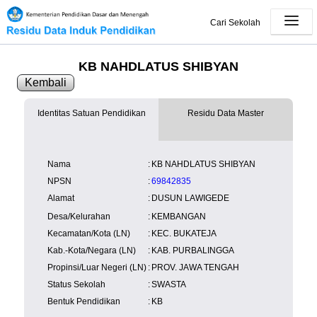
Cari Sekolah
KB NAHDLATUS SHIBYAN
Kembali
Identitas Satuan Pendidikan
Residu Data Master
SK Operasional
tersedia
Lampiran
tersedia
NISN
Kependudukan
Wilayah
NUPTK
Nama
:
KB NAHDLATUS SHIBYAN
Kependudukan
NPSN
:
69842835
Alamat
:
DUSUN LAWIGEDE
Desa/Kelurahan
:
KEMBANGAN
Kecamatan/Kota (LN)
:
KEC. BUKATEJA
Kab.-Kota/Negara (LN)
:
KAB. PURBALINGGA
Propinsi/Luar Negeri (LN)
:
PROV. JAWA TENGAH
Status Sekolah
:
SWASTA
Bentuk Pendidikan
:
KB