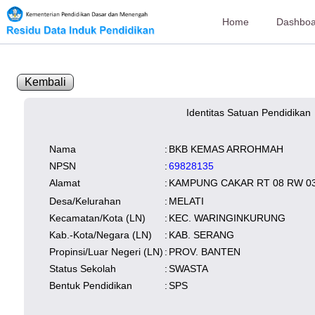
Home
Dashboa
Kembali
Identitas Satuan Pendidikan
SK Operasional
tersedia
Lampiran
tersedia
NISN
Kependudukan
Wilayah
Nama
:
BKB KEMAS ARROHMAH
NUPTK
Kependudukan
NPSN
:
69828135
Alamat
:
KAMPUNG CAKAR RT 08 RW 0
Desa/Kelurahan
:
MELATI
Kecamatan/Kota (LN)
:
KEC. WARINGINKURUNG
Kab.-Kota/Negara (LN)
:
KAB. SERANG
Propinsi/Luar Negeri (LN)
:
PROV. BANTEN
Status Sekolah
:
SWASTA
Bentuk Pendidikan
:
SPS