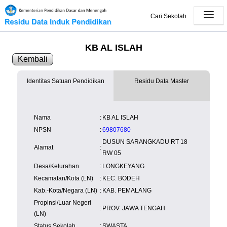
Cari Sekolah
KB AL ISLAH
Kembali
Identitas Satuan Pendidikan
Residu Data Master
SK Operasional
tersedia
Lampiran
tersedia
NISN
Kependudukan
Wilayah
NUPTK
Nama
:
KB AL ISLAH
Kependudukan
NPSN
:
69807680
DUSUN SARANGKADU RT 18
Alamat
:
RW 05
Desa/Kelurahan
:
LONGKEYANG
Kecamatan/Kota (LN)
:
KEC. BODEH
Kab.-Kota/Negara (LN)
:
KAB. PEMALANG
Propinsi/Luar Negeri
:
PROV. JAWA TENGAH
(LN)
Status Sekolah
:
SWASTA