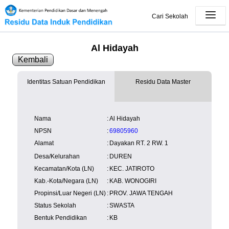
Cari Sekolah
Al Hidayah
Kembali
Identitas Satuan Pendidikan
Residu Data Master
SK Operasional
tersedia
Lampiran
tersedia
NISN
Kependudukan
Wilayah
NUPTK
Nama
:
Al Hidayah
Kependudukan
NPSN
:
69805960
Alamat
:
Dayakan RT. 2 RW. 1
Desa/Kelurahan
:
DUREN
Kecamatan/Kota (LN)
:
KEC. JATIROTO
Kab.-Kota/Negara (LN)
:
KAB. WONOGIRI
Propinsi/Luar Negeri (LN)
:
PROV. JAWA TENGAH
Status Sekolah
:
SWASTA
Bentuk Pendidikan
:
KB