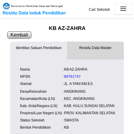
Cari Sekolah
KB AZ-ZAHRA
Kembali
Identitas Satuan Pendidikan
Residu Data Master
SK Operasional
tersedia
Lampiran
tersedia
NISN
Kependudukan
Wilayah
NUPTK
Nama
:
KB AZ-ZAHRA
Kependudukan
NPSN
:
69761747
Alamat
:
JL. A YANI KM.8,5
Desa/Kelurahan
:
ANGKINANG
Kecamatan/Kota (LN)
:
KEC. ANGKINANG
Kab.-Kota/Negara (LN)
:
KAB. HULU SUNGAI SELATAN
Propinsi/Luar Negeri (LN)
:
PROV. KALIMANTAN SELATAN
Status Sekolah
:
SWASTA
Bentuk Pendidikan
:
KB