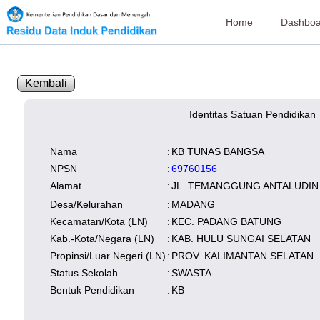
Home
Dashboa
Kembali
Identitas Satuan Pendidikan
SK Operasional
tersedia
Lampiran
tersedia
NISN
Kependudukan
Wilayah
Nama
:
KB TUNAS BANGSA
NUPTK
Kependudukan
NPSN
:
69760156
Alamat
:
JL. TEMANGGUNG ANTALUDIN R
Desa/Kelurahan
:
MADANG
Kecamatan/Kota (LN)
:
KEC. PADANG BATUNG
Kab.-Kota/Negara (LN)
:
KAB. HULU SUNGAI SELATAN
Propinsi/Luar Negeri (LN)
:
PROV. KALIMANTAN SELATAN
Status Sekolah
:
SWASTA
Bentuk Pendidikan
:
KB