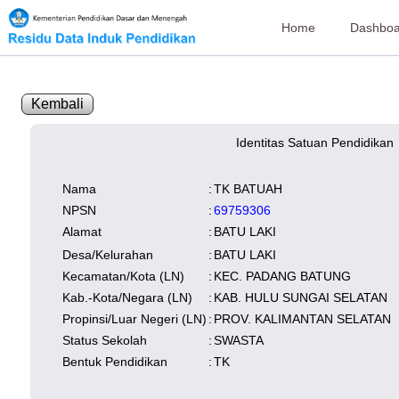
Home
Dashboa
Kembali
Identitas Satuan Pendidikan
SK Operasional
tersedia
Lampiran
tersedia
NISN
Kependudukan
Wilayah
Nama
:
TK BATUAH
NUPTK
Kependudukan
NPSN
:
69759306
Alamat
:
BATU LAKI
Desa/Kelurahan
:
BATU LAKI
Kecamatan/Kota (LN)
:
KEC. PADANG BATUNG
Kab.-Kota/Negara (LN)
:
KAB. HULU SUNGAI SELATAN
Propinsi/Luar Negeri (LN)
:
PROV. KALIMANTAN SELATAN
Status Sekolah
:
SWASTA
Bentuk Pendidikan
:
TK