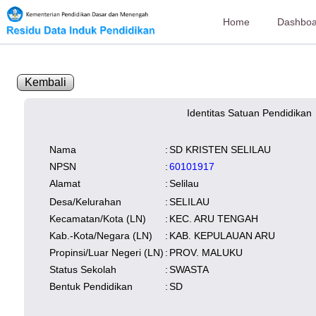
Home
Dashboa
Kembali
Identitas Satuan Pendidikan
SK Operasional
tersedia
Lampiran
tersedia
NISN
Kependudukan
22
Wilayah
Nama
:
SD KRISTEN SELILAU
NUPTK
Kependudukan
NPSN
:
60101917
Alamat
:
Selilau
Desa/Kelurahan
:
SELILAU
Kecamatan/Kota (LN)
:
KEC. ARU TENGAH
Kab.-Kota/Negara (LN)
:
KAB. KEPULAUAN ARU
Propinsi/Luar Negeri (LN)
:
PROV. MALUKU
Status Sekolah
:
SWASTA
Bentuk Pendidikan
:
SD