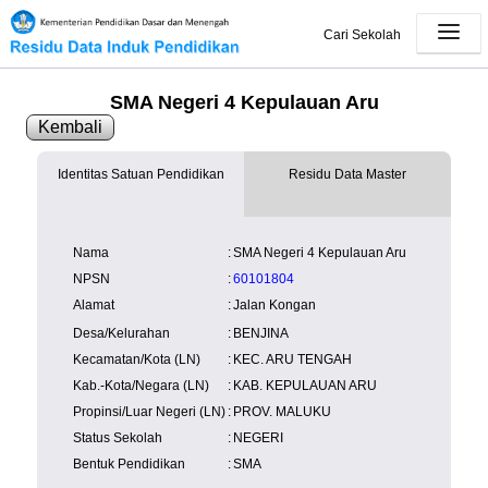
Cari Sekolah
SMA Negeri 4 Kepulauan Aru
Kembali
Identitas Satuan Pendidikan
Residu Data Master
SK Operasional
tersedia
Lampiran
tersedia
NISN
Kependudukan
Wilayah
NUPTK
Nama
:
SMA Negeri 4 Kepulauan Aru
Kependudukan
NPSN
:
60101804
Alamat
:
Jalan Kongan
Desa/Kelurahan
:
BENJINA
Kecamatan/Kota (LN)
:
KEC. ARU TENGAH
Kab.-Kota/Negara (LN)
:
KAB. KEPULAUAN ARU
Propinsi/Luar Negeri (LN)
:
PROV. MALUKU
Status Sekolah
:
NEGERI
Bentuk Pendidikan
:
SMA