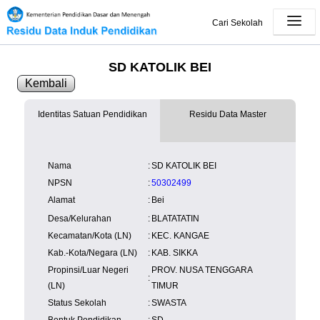
Cari Sekolah
SD KATOLIK BEI
Kembali
Identitas Satuan Pendidikan
Residu Data Master
SK Operasional
tersedia
Lampiran
tersedia
NISN
Kependudukan
Wilayah
NUPTK
Nama
:
SD KATOLIK BEI
Kependudukan
NPSN
:
50302499
Alamat
:
Bei
Desa/Kelurahan
:
BLATATATIN
Kecamatan/Kota (LN)
:
KEC. KANGAE
Kab.-Kota/Negara (LN)
:
KAB. SIKKA
Propinsi/Luar Negeri
PROV. NUSA TENGGARA
:
(LN)
TIMUR
Status Sekolah
:
SWASTA