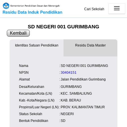
Cari Sekolah
SD NEGERI 001 GURIMBANG
Kembali
Identitas Satuan Pendidikan
Residu Data Master
SK Operasional
tersedia
Lampiran
tersedia
NISN
Kependudukan
Wilayah
NUPTK
Nama
:
SD NEGERI 001 GURIMBANG
Kependudukan
NPSN
:
30404151
Alamat
:
Jalan Pendidikan Gurimbang
Desa/Kelurahan
:
GURIMBANG
Kecamatan/Kota (LN)
:
KEC. SAMBALIUNG
Kab.-Kota/Negara (LN)
:
KAB. BERAU
Propinsi/Luar Negeri (LN)
:
PROV. KALIMANTAN TIMUR
Status Sekolah
:
NEGERI
Bentuk Pendidikan
:
SD