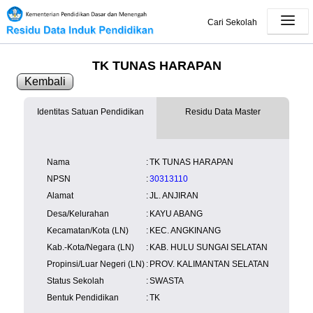
Cari Sekolah
TK TUNAS HARAPAN
Kembali
Identitas Satuan Pendidikan
Residu Data Master
SK Operasional
tersedia
Lampiran
tersedia
NISN
Kependudukan
Wilayah
NUPTK
Nama
:
TK TUNAS HARAPAN
Kependudukan
NPSN
:
30313110
Alamat
:
JL. ANJIRAN
Desa/Kelurahan
:
KAYU ABANG
Kecamatan/Kota (LN)
:
KEC. ANGKINANG
Kab.-Kota/Negara (LN)
:
KAB. HULU SUNGAI SELATAN
Propinsi/Luar Negeri (LN)
:
PROV. KALIMANTAN SELATAN
Status Sekolah
:
SWASTA
Bentuk Pendidikan
:
TK