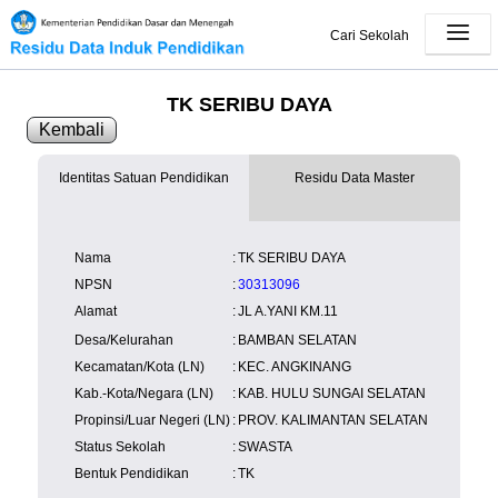
Cari Sekolah
TK SERIBU DAYA
Kembali
Identitas Satuan Pendidikan
Residu Data Master
SK Operasional
tersedia
Lampiran
tersedia
NISN
Kependudukan
Wilayah
NUPTK
Nama
:
TK SERIBU DAYA
Kependudukan
NPSN
:
30313096
Alamat
:
JL A.YANI KM.11
Desa/Kelurahan
:
BAMBAN SELATAN
Kecamatan/Kota (LN)
:
KEC. ANGKINANG
Kab.-Kota/Negara (LN)
:
KAB. HULU SUNGAI SELATAN
Propinsi/Luar Negeri (LN)
:
PROV. KALIMANTAN SELATAN
Status Sekolah
:
SWASTA
Bentuk Pendidikan
:
TK