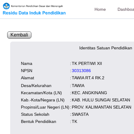
Home
Dashboa
Kembali
Identitas Satuan Pendidikan
SK Operasional
tersedia
Lampiran
tersedia
NISN
Kependudukan
Wilayah
Nama
:
TK PERTIWI XII
NUPTK
Kependudukan
NPSN
:
30313086
Alamat
:
TAWIA RT.4 RK.2
Desa/Kelurahan
:
TAWIA
Kecamatan/Kota (LN)
:
KEC. ANGKINANG
Kab.-Kota/Negara (LN)
:
KAB. HULU SUNGAI SELATAN
Propinsi/Luar Negeri (LN)
:
PROV. KALIMANTAN SELATAN
Status Sekolah
:
SWASTA
Bentuk Pendidikan
:
TK