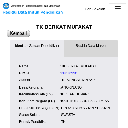
Cari Sekolah
TK BERKAT MUFAKAT
Kembali
Identitas Satuan Pendidikan
Residu Data Master
SK Operasional
tersedia
Lampiran
tersedia
NISN
Kependudukan
Wilayah
NUPTK
Nama
:
TK BERKAT MUFAKAT
Kependudukan
NPSN
:
30312998
Alamat
:
JL. SUNGAI HANYAR
Desa/Kelurahan
:
ANGKINANG
Kecamatan/Kota (LN)
:
KEC. ANGKINANG
Kab.-Kota/Negara (LN)
:
KAB. HULU SUNGAI SELATAN
Propinsi/Luar Negeri (LN)
:
PROV. KALIMANTAN SELATAN
Status Sekolah
:
SWASTA
Bentuk Pendidikan
:
TK