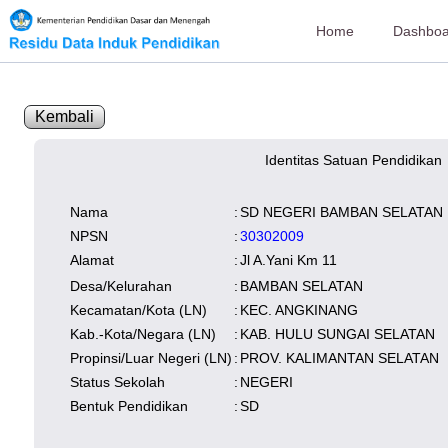
Home
Dashboa
Kembali
Identitas Satuan Pendidikan
SK Operasional
tersedia
Lampiran
tersedia
NISN
Kependudukan
Wilayah
Nama
:
SD NEGERI BAMBAN SELATAN
NUPTK
Kependudukan
NPSN
:
30302009
Alamat
:
Jl A.Yani Km 11
Desa/Kelurahan
:
BAMBAN SELATAN
Kecamatan/Kota (LN)
:
KEC. ANGKINANG
Kab.-Kota/Negara (LN)
:
KAB. HULU SUNGAI SELATAN
Propinsi/Luar Negeri (LN)
:
PROV. KALIMANTAN SELATAN
Status Sekolah
:
NEGERI
Bentuk Pendidikan
:
SD