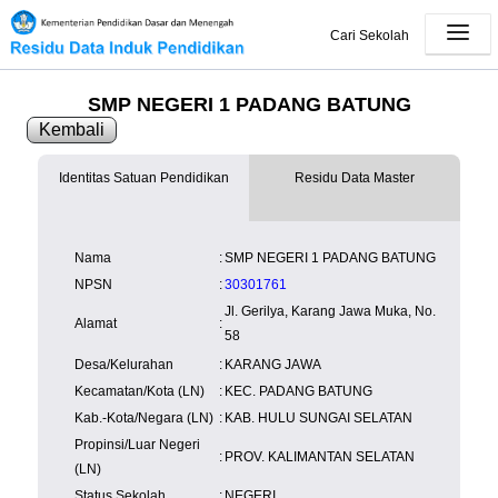
Cari Sekolah
SMP NEGERI 1 PADANG BATUNG
Kembali
Identitas Satuan Pendidikan
Residu Data Master
SK Operasional
tersedia
Lampiran
tidak tersedia
NISN
Kependudukan
Wilayah
NUPTK
Nama
:
SMP NEGERI 1 PADANG BATUNG
Kependudukan
NPSN
:
30301761
Jl. Gerilya, Karang Jawa Muka, No.
Alamat
:
58
Desa/Kelurahan
:
KARANG JAWA
Kecamatan/Kota (LN)
:
KEC. PADANG BATUNG
Kab.-Kota/Negara (LN)
:
KAB. HULU SUNGAI SELATAN
Propinsi/Luar Negeri
:
PROV. KALIMANTAN SELATAN
(LN)
Status Sekolah
:
NEGERI