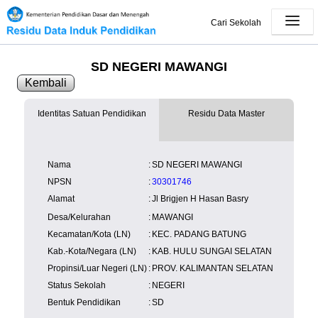
Cari Sekolah
SD NEGERI MAWANGI
Kembali
Identitas Satuan Pendidikan
Residu Data Master
SK Operasional
tersedia
Lampiran
tersedia
NISN
Kependudukan
Wilayah
NUPTK
Nama
:
SD NEGERI MAWANGI
Kependudukan
NPSN
:
30301746
Alamat
:
Jl Brigjen H Hasan Basry
Desa/Kelurahan
:
MAWANGI
Kecamatan/Kota (LN)
:
KEC. PADANG BATUNG
Kab.-Kota/Negara (LN)
:
KAB. HULU SUNGAI SELATAN
Propinsi/Luar Negeri (LN)
:
PROV. KALIMANTAN SELATAN
Status Sekolah
:
NEGERI
Bentuk Pendidikan
:
SD